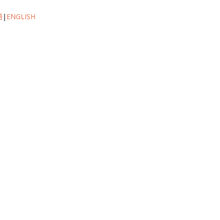
語
|
ENGLISH