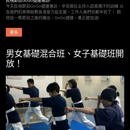
民視節目GoGo捷運專訪!
今天民視節目GoGo捷運專訪，辛苦兩位主持人認真揮汗的訓練 以
及我們的黑帶助教吳鴻旻力挺支援，工作人員們也都辛苦了！ 期
待這一集節目之後的播出，GoGo捷運，養正館加油!
更多
男女基礎混合班、女子基礎班開
放！